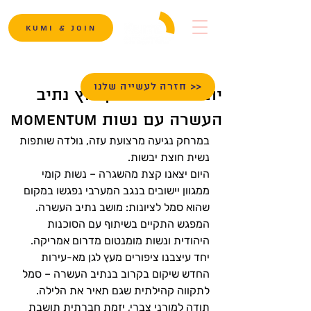
Kumi & Join
חזרה לעשייה שלנו >>
יום התנדבות בקיבוץ נתיב
העשרה עם נשות Momentum
במרחק נגיעה מרצועת עזה, נולדה שותפות 
נשית חוצת יבשות.
היום יצאנו קצת מהשגרה – נשות קומי 
ממגוון יישובים בנגב המערבי נפגשו במקום 
שהוא סמל לציונות: מושב נתיב העשרה.
המפגש התקיים בשיתוף עם הסוכנות 
היהודית ונשות מומנטום מדרום אמריקה. 
יחד עיצבנו ציפורים מעץ לגן מא-עירות 
החדש שיקום בקרוב בנתיב העשרה – סמל 
לתקווה קהילתית שגם תאיר את הלילה.
תודה למורני צברי, יזמת חברתית תושבת 