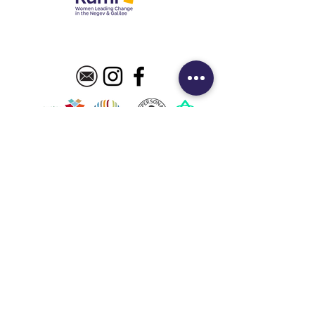
Want to KUMI with
us?
Lots of good things happen here:
programs, opportunities, tools,
connections, and other magic
you won’t get if you’re not on the
list.