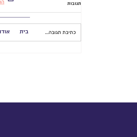
הפ
תגובות
בית
אודו
כתיבת תגובה...
״הרגע שבו הבנתי שקומי כבר
אינה תוכנית - היא קהילה״