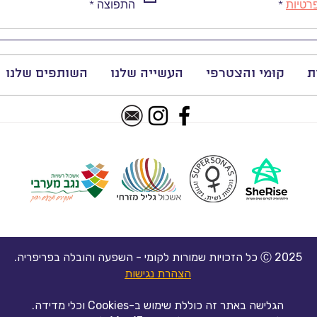
רטיות
*
התפוצה
*
סיירת יח״צ
ת
קוּמי והצטרפי
העשייה שלנו
השותפים שלנו
סדנה 
Ayota
​2025 Ⓒ כל הזכויות שמורות לקומי - השפעה והובלה בפריפריה.
הצהרת נגישות
הגלישה באתר זה כוללת שימוש ב-Cookies וכלי מדידה.