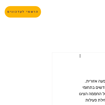
צרו קשר
הרשמי לעדכונים
עה אזורית.
לפת, הקימו המשתתפות בתוכנית 21 מיזמים חדשים בתחומי 
ל החממה הציגו 
 התכנית וחלקן אף קיבלו מימון ראשוני (seed money) לתחילת פעילות 